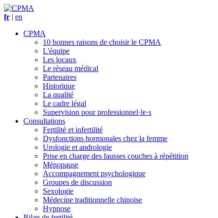
fr
|
en
CPMA
10 bonnes raisons de choisir le CPMA
L'équipe
Les locaux
Le réseau médical
Partenaires
Historique
La qualité
Le cadre légal
Supervision pour professionnel·le·s
Consultations
Fertilité et infertilité
Dysfonctions hormonales chez la femme
Urologie et andrologie
Prise en charge des fausses couches à répétition
Ménopause
Accompagnement psychologique
Groupes de discussion
Sexologie
Médecine traditionnelle chinoise
Hypnose
Bilan de fertilité