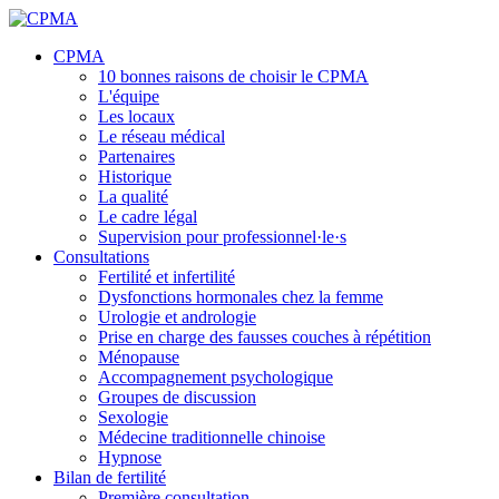
CPMA
10 bonnes raisons de choisir le CPMA
L'équipe
Les locaux
Le réseau médical
Partenaires
Historique
La qualité
Le cadre légal
Supervision pour professionnel·le·s
Consultations
Fertilité et infertilité
Dysfonctions hormonales chez la femme
Urologie et andrologie
Prise en charge des fausses couches à répétition
Ménopause
Accompagnement psychologique
Groupes de discussion
Sexologie
Médecine traditionnelle chinoise
Hypnose
Bilan de fertilité
Première consultation