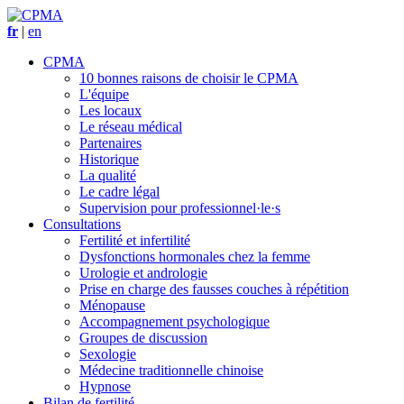
fr
|
en
CPMA
10 bonnes raisons de choisir le CPMA
L'équipe
Les locaux
Le réseau médical
Partenaires
Historique
La qualité
Le cadre légal
Supervision pour professionnel·le·s
Consultations
Fertilité et infertilité
Dysfonctions hormonales chez la femme
Urologie et andrologie
Prise en charge des fausses couches à répétition
Ménopause
Accompagnement psychologique
Groupes de discussion
Sexologie
Médecine traditionnelle chinoise
Hypnose
Bilan de fertilité