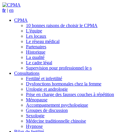
fr
|
en
CPMA
10 bonnes raisons de choisir le CPMA
L'équipe
Les locaux
Le réseau médical
Partenaires
Historique
La qualité
Le cadre légal
Supervision pour professionnel·le·s
Consultations
Fertilité et infertilité
Dysfonctions hormonales chez la femme
Urologie et andrologie
Prise en charge des fausses couches à répétition
Ménopause
Accompagnement psychologique
Groupes de discussion
Sexologie
Médecine traditionnelle chinoise
Hypnose
Bilan de fertilité