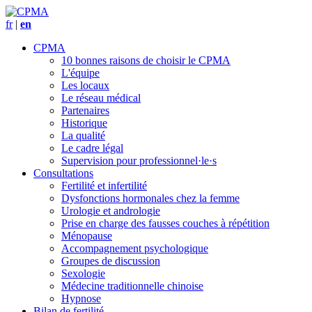
fr
|
en
CPMA
10 bonnes raisons de choisir le CPMA
L'équipe
Les locaux
Le réseau médical
Partenaires
Historique
La qualité
Le cadre légal
Supervision pour professionnel·le·s
Consultations
Fertilité et infertilité
Dysfonctions hormonales chez la femme
Urologie et andrologie
Prise en charge des fausses couches à répétition
Ménopause
Accompagnement psychologique
Groupes de discussion
Sexologie
Médecine traditionnelle chinoise
Hypnose
Bilan de fertilité