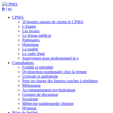
fr
|
en
CPMA
10 bonnes raisons de choisir le CPMA
L'équipe
Les locaux
Le réseau médical
Partenaires
Historique
La qualité
Le cadre légal
Supervision pour professionnel·le·s
Consultations
Fertilité et infertilité
Dysfonctions hormonales chez la femme
Urologie et andrologie
Prise en charge des fausses couches à répétition
Ménopause
Accompagnement psychologique
Groupes de discussion
Sexologie
Médecine traditionnelle chinoise
Hypnose
Bilan de fertilité