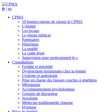
fr
|
en
CPMA
10 bonnes raisons de choisir le CPMA
L'équipe
Les locaux
Le réseau médical
Partenaires
Historique
La qualité
Le cadre légal
Supervision pour professionnel·le·s
Consultations
Fertilité et infertilité
Dysfonctions hormonales chez la femme
Urologie et andrologie
Prise en charge des fausses couches à répétition
Ménopause
Accompagnement psychologique
Groupes de discussion
Sexologie
Médecine traditionnelle chinoise
Hypnose
Bilan de fertilité