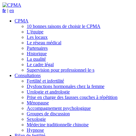
fr
|
en
CPMA
10 bonnes raisons de choisir le CPMA
L'équipe
Les locaux
Le réseau médical
Partenaires
Historique
La qualité
Le cadre légal
Supervision pour professionnel·le·s
Consultations
Fertilité et infertilité
Dysfonctions hormonales chez la femme
Urologie et andrologie
Prise en charge des fausses couches à répétition
Ménopause
Accompagnement psychologique
Groupes de discussion
Sexologie
Médecine traditionnelle chinoise
Hypnose
Bilan de fertilité