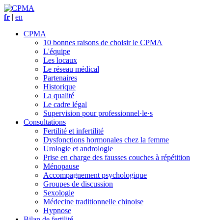
fr
|
en
CPMA
10 bonnes raisons de choisir le CPMA
L'équipe
Les locaux
Le réseau médical
Partenaires
Historique
La qualité
Le cadre légal
Supervision pour professionnel·le·s
Consultations
Fertilité et infertilité
Dysfonctions hormonales chez la femme
Urologie et andrologie
Prise en charge des fausses couches à répétition
Ménopause
Accompagnement psychologique
Groupes de discussion
Sexologie
Médecine traditionnelle chinoise
Hypnose
Bilan de fertilité